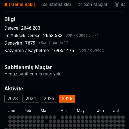
Genel Bakış
İstatistikler
Son Maçlar
Başa
Bilgi
Derece
2646.283
En Yüksek Derece
2663.583
Son 7 günde 6.174
Deneyim
7679
+
Son 7 günde 17
Kazanma / Kaybetme
1698
/
1475
+
Son 7 günde 5
Sabitlenmiş Maçlar
Henüz sabitlenmiş maç yok.
Aktivite
2023
2024
2025
2026
Jan
Feb
Mar
Apr
May
Jun
Jul