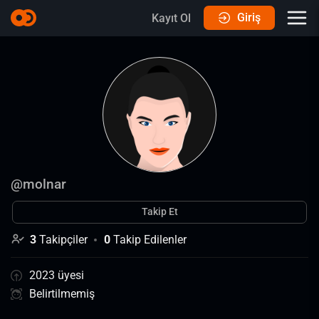
Giriş
Kayıt Ol
@
molnar
Takip Et
3
Takipçiler
0
Takip Edilenler
2023 üyesi
Belirtilmemiş