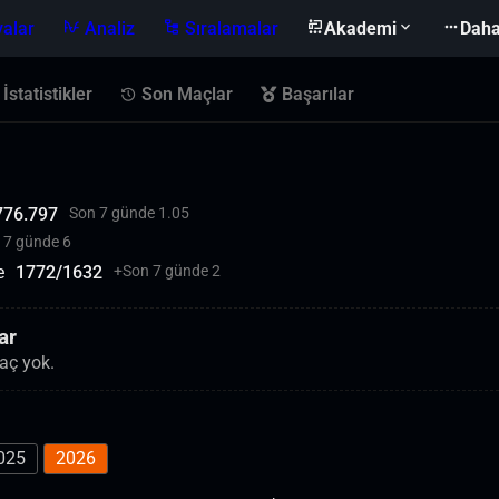
alar
Analiz
Sıralamalar
Akademi
Daha
İstatistikler
Son Maçlar
Başarılar
776.797
Son 7 günde 1.05
 7 günde 6
e
1772
/
1632
+
Son 7 günde 2
ar
aç yok.
025
2026