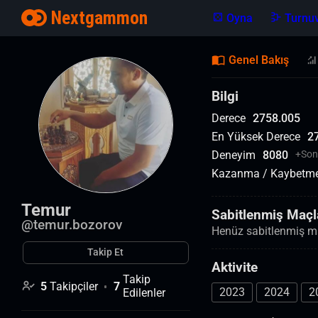
Nextgammon
Oyna
Turnuv
Genel Bakış
Bilgi
Derece
2758.005
En Yüksek Derece
2
Deneyim
8080
+
Son
Kazanma / Kaybetm
Temur
Sabitlenmiş Maçl
@
temur.bozorov
Henüz sabitlenmiş m
Takip Et
Aktivite
Takip
5
Takipçiler
7
2023
2024
2
Edilenler