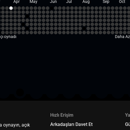
r
Apr
May
Jun
Jul
Aug
Sep
Oct
çı oynadı
Daha A
Hızlı Erişim
Y
Arkadaşları Davet Et
G
a oynayın, açık