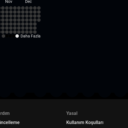
Nov
Dec
z
Daha Fazla
ardım
Yasal
üncelleme
Kullanım Koşulları