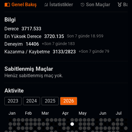
Genel Bakış
İstatistikler
Son Maçlar
Başa
Bilgi
Derece
3717.533
En Yüksek Derece
3720.135
Son 7 günde 18.959
Deneyim
14406
+
Son 7 günde 183
Kazanma / Kaybetme
3133
/
2823
+
Son 7 günde 79
Sabitlenmiş Maçlar
Henüz sabitlenmiş maç yok.
Aktivite
2023
2024
2025
2026
Jan
Feb
Mar
Apr
May
Jun
Jul