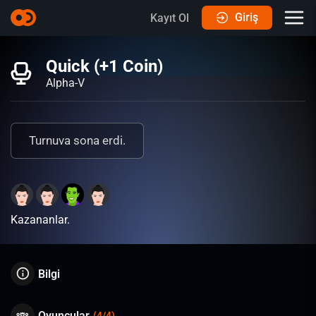
Giriş
Kayıt Ol
Quick (+1 Coin)
Alpha-V
Turnuva sona erdi.
Kazananlar.
Bilgi
Oyuncular
(
4
/
4
)