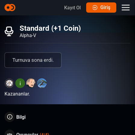
Giriş
Kayıt Ol
Standard (+1 Coin)
Alpha-V
Turnuva sona erdi.
Kazananlar.
Bilgi
Oyuncular
(
4
/
4
)