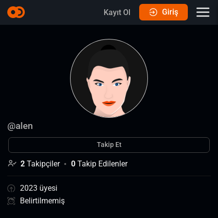
Giriş
Kayıt Ol
@
alen
Takip Et
2
Takipçiler
0
Takip Edilenler
2023 üyesi
Belirtilmemiş