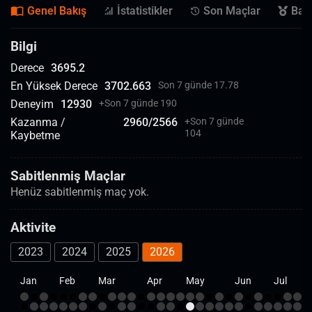
Genel Bakış
İstatistikler
Son Maçlar
Başa
Bilgi
Derece
3695.2
En Yüksek Derece
3702.663
Son 7 günde 17.78
Deneyim
12930
+
Son 7 günde 190
Kazanma /
2960
/
2566
+
Son 7 günde
104
Kaybetme
Sabitlenmiş Maçlar
Henüz sabitlenmiş maç yok.
Aktivite
2023
2024
2025
2026
Jan
Feb
Mar
Apr
May
Jun
Jul