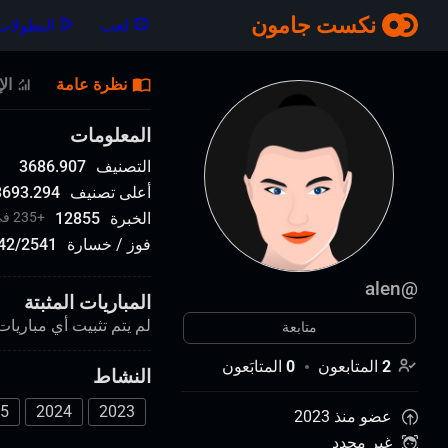
نكست جامون
لعب
البطولات
نظرة عامة
ال
المعلومات
التصنيف
3686.907
أعلى تصنيف
3693.294
الخبرة
12855
+
235 في آخر 7 أيام
فوز / خسارة
2541
/
42
alen
@
المباريات المثبتة
لم يتم تثبيت أي مباريات 
متابعة
2
المتابعون
0
المتابَعون
النشاط
5
2024
2023
عضو منذ 2023
غير محدد