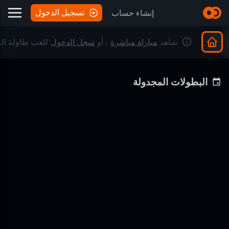
تسجيل الدخول
إنشاء حساب
شاهد
مباراة مباشرة
، أو
سجل الدخول
للعب طاولة الز
البطولات المجدولة
Turbo Backgammon #53
مجموع الجوائز
8 Aug 21:00
انضم 83 أشخاص.
٢٥
انضمام