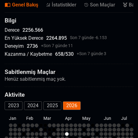
Genel Bakış
İstatistikler
Son Maçlar
Başa
Bilgi
Derece
2256.566
En Yüksek Derece
2264.895
Son 7 günde -6.153
Deneyim
2736
+
Son 7 günde 11
Kazanma / Kaybetme
658
/
530
+
Son 7 günde 3
Sabitlenmiş Maçlar
Henüz sabitlenmiş maç yok.
Aktivite
2023
2024
2025
2026
Jan
Feb
Mar
Apr
May
Jun
Jul