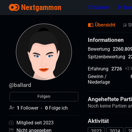
Nextgammon
Spielen
Tur
Übersicht
S
Informationen
Bewertung
2260.80
Spitzenbewertung
2
Erfahrung
2726
+
2 
Gewinn /
Niederlage
@
ballard
Folgen
Angeheftete Part
Noch keine Partien a
1
Follower
0
Folge ich
Aktivität
Mitglied seit 2023
Nicht angegeben
2023
2024
2