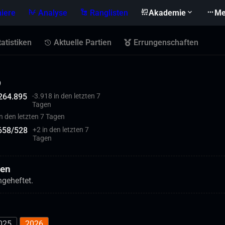
niere
Analyse
Ranglisten
Akademie
Me
tatistiken
Aktuelle Partien
Errungenschaften
9
264.895
-3.918 in den letzten 7
Tagen
in den letzten 7 Tagen
658
/
528
+
2 in den letzten 7
Tagen
ien
ngeheftet.
025
2026