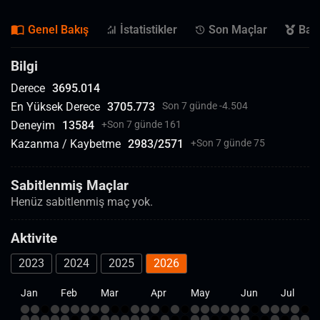
Genel Bakış
İstatistikler
Son Maçlar
Başa
Bilgi
Derece
3695.014
En Yüksek Derece
3705.773
Son 7 günde -4.504
Deneyim
13584
+
Son 7 günde 161
Kazanma / Kaybetme
2983
/
2571
+
Son 7 günde 75
Sabitlenmiş Maçlar
Henüz sabitlenmiş maç yok.
Aktivite
2023
2024
2025
2026
Jan
Feb
Mar
Apr
May
Jun
Jul