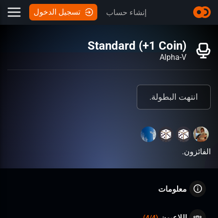
تسجيل الدخول
إنشاء حساب
Standard (+1 Coin)
Alpha-V
انتهت البطولة.
الفائزون.
معلومات
اللاعبون
)
4
/
4
(