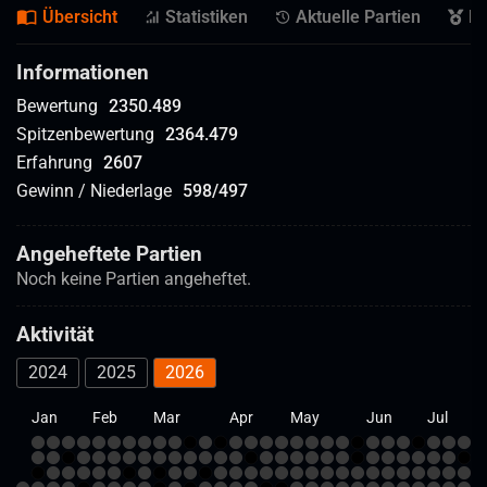
Übersicht
Statistiken
Aktuelle Partien
Er
Informationen
Bewertung
2350.489
Spitzenbewertung
2364.479
Erfahrung
2607
Gewinn / Niederlage
598
/
497
Angeheftete Partien
Noch keine Partien angeheftet.
Aktivität
2024
2025
2026
Jan
Feb
Mar
Apr
May
Jun
Jul