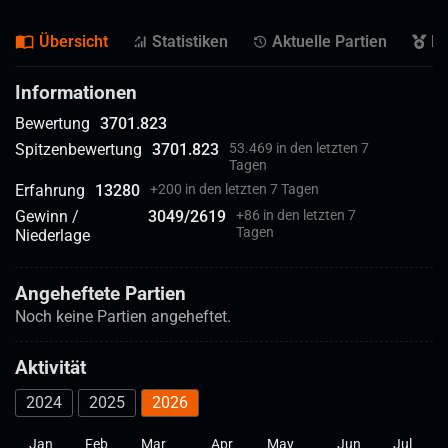
Übersicht
Statistiken
Aktuelle Partien
Er
Informationen
Bewertung
3701.823
Spitzenbewertung
3701.823
53.469 in den letzten 7
Tagen
Erfahrung
13280
+
200 in den letzten 7 Tagen
Gewinn /
3049
/
2619
+
86 in den letzten 7
Tagen
Niederlage
Angeheftete Partien
Noch keine Partien angeheftet.
Aktivität
2024
2025
2026
Jan
Feb
Mar
Apr
May
Jun
Jul