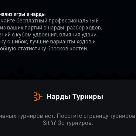
нализ игры в нарды
чайте бесплатный профессиональный
из ваших партий в нарды: разбор ходов,
ний с кубом удвоения, влияния удачи,
ку ошибок, лучшие варианты ходов и
обную статистику бросков костей.
Нарды
Турниры
ивных турниров нет. Посетите страницу турниров
Sit 'n' Go турниров.