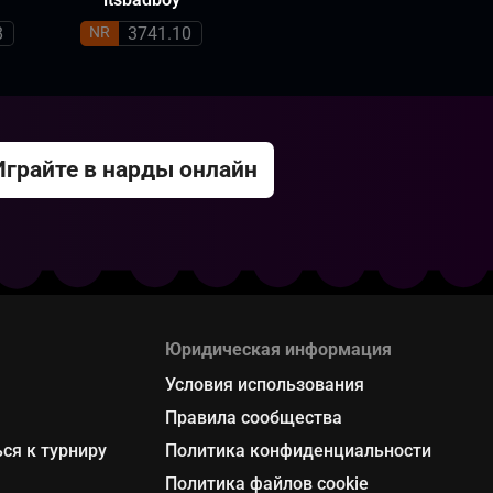
8
NR
3741.10
Играйте в нарды онлайн
Юридическая информация
Условия использования
Правила сообщества
ся к турниру
Политика конфиденциальности
Политика файлов cookie