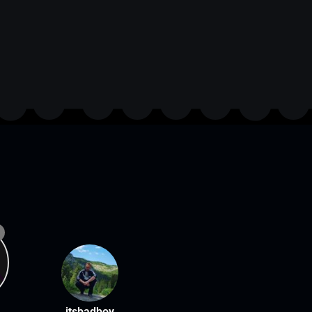
itsbadboy