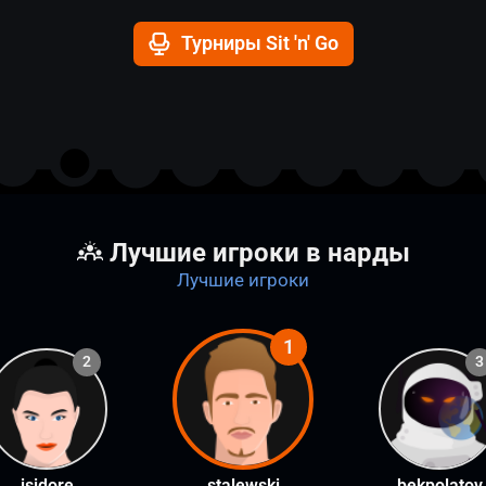
Турниры Sit 'n' Go
Лучшие игроки в нарды
Лучшие игроки
1
2
3
isidore
stalewski
bekpolatov