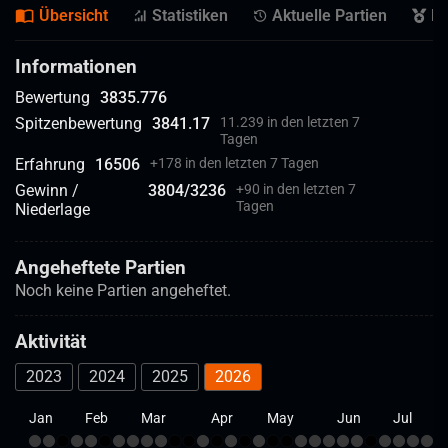
Übersicht
Statistiken
Aktuelle Partien
Er
Informationen
Bewertung
3835.776
Spitzenbewertung
3841.17
11.239 in den letzten 7
Tagen
Erfahrung
16506
+
178 in den letzten 7 Tagen
Gewinn /
3804
/
3236
+
90 in den letzten 7
Tagen
Niederlage
Angeheftete Partien
Noch keine Partien angeheftet.
Aktivität
2023
2024
2025
2026
Jan
Feb
Mar
Apr
May
Jun
Jul