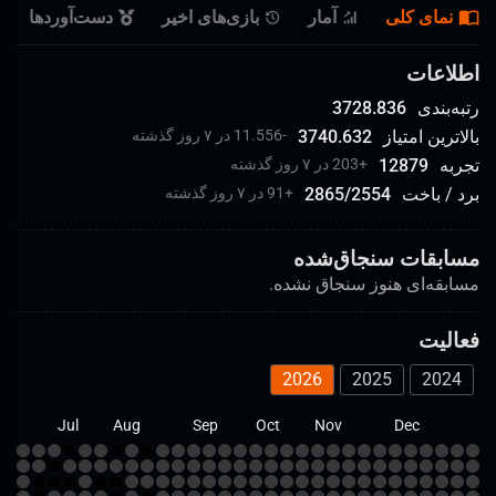
نمای کلی
آمار
بازی‌های اخیر
دست‌آورد‌ها
اطلاعات
رتبه‌بندی
3728.836
بالاترین امتیاز
3740.632
-11.556 در ۷ روز گذشته
تجربه
12879
+
203 در ۷ روز گذشته
برد / باخت
2554
/
2865
+
91 در ۷ روز گذشته
مسابقات سنجاق‌شده
مسابقه‌ای هنوز سنجاق نشده.
فعالیت
2026
2025
2024
un
Jul
Aug
Sep
Oct
Nov
Dec